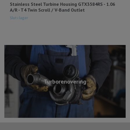
Stainless Steel Turbine Housing GTX3584RS - 1.06
A
A/R - T4 Twin Scroll / V-Band Outlet
G
1
Slut i lager
Turborenovering