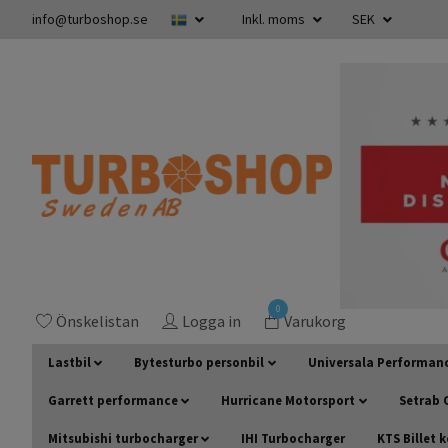
info@turboshop.se
Inkl. moms
SEK
0
Önskelistan
Logga in
Varukorg
Lastbil
Bytesturbo personbil
Universala Performan
Garrett performance
Hurricane Motorsport
Setrab O
Mitsubishi turbocharger
IHI Turbocharger
KTS Billet 