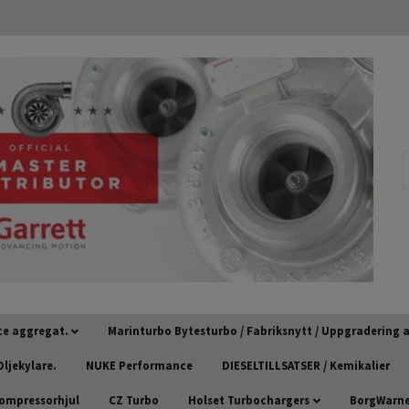
ce aggregat.
Marinturbo Bytesturbo / Fabriksnytt / Uppgradering
ljekylare.
NUKE Performance
DIESELTILLSATSER / Kemikalier
kompressorhjul
CZ Turbo
Holset Turbochargers
BorgWarner