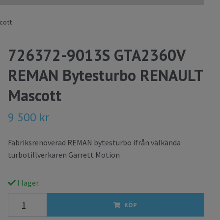
cott
726372-9013S GTA2360V
REMAN Bytesturbo RENAULT
Mascott
9 500 kr
Fabriksrenoverad REMAN bytesturbo ifrån välkända
turbotillverkaren Garrett Motion
I lager.
KÖP