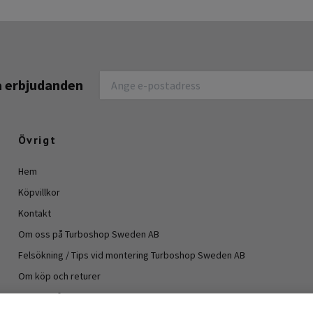
na erbjudanden
Övrigt
Hem
Köpvillkor
Kontakt
Om oss på Turboshop Sweden AB
Felsökning / Tips vid montering Turboshop Sweden AB
Om köp och returer
Vanliga frågor