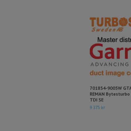
701854-9005W GT
REMAN Bytesturbo
TDI SE
9 375 kr