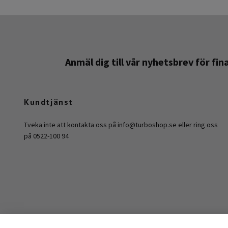
Anmäl dig till vår nyhetsbrev för fi
Kundtjänst
Tveka inte att kontakta oss på
info@turboshop.se
eller ring oss
på 0522-100 94