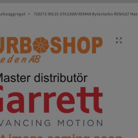
 Turboaggregat
726372-9013S GTA2360V REMAN Bytesturbo RENAULT Mas