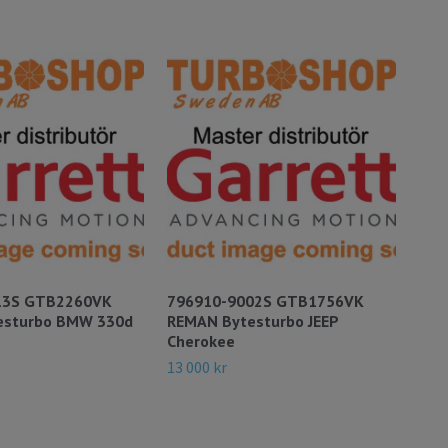
13S GTB2260VK
796910-9002S GTB1756VK
780
esturbo BMW 330d
REMAN Bytesturbo JEEP
Gar
Cherokee
:
172
13 000 kr
12 9