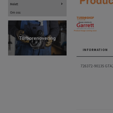
Melett
Om oss
Turborenovering
INFORMATION
726372-9013S GTA