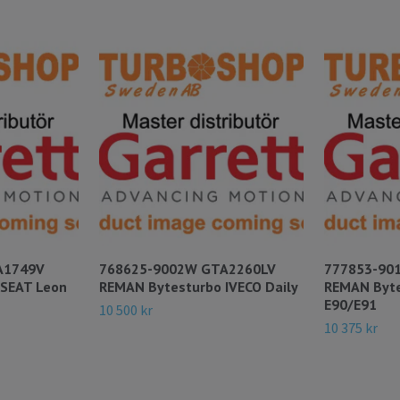
A1749V
768625-9002W GTA2260LV
777853-90
 SEAT Leon
REMAN Bytesturbo IVECO Daily
REMAN Byt
E90/E91
10 500 kr
10 375 kr