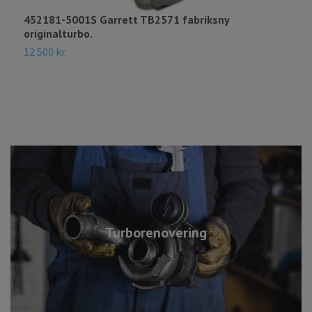
452181-5001S Garrett TB2571 fabriksny
4
originalturbo.
V
12 500 kr
9
Turborenovering