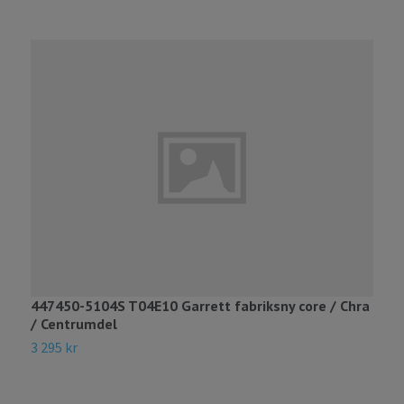
447450-5104S T04E10 Garrett fabriksny core / Chra
/ Centrumdel
3 295 kr
7