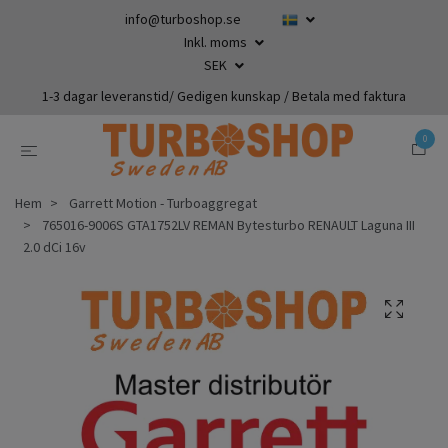
info@turboshop.se
Inkl. moms
SEK
1-3 dagar leveranstid/ Gedigen kunskap / Betala med faktura
0
Hem
Garrett Motion - Turboaggregat
765016-9006S GTA1752LV REMAN Bytesturbo RENAULT Laguna III
2.0 dCi 16v