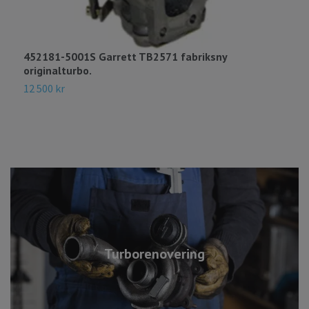
452181-5001S Garrett TB2571 fabriksny
7
originalturbo.
M
12 500 kr
7
Turborenovering