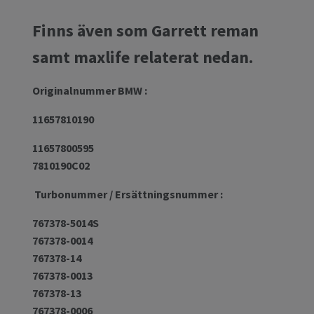
Finns även som Garrett reman
samt maxlife relaterat nedan.
Originalnummer BMW :
11657810190
11657800595
7810190C02
Turbonummer / Ersättningsnummer :
767378-5014S
767378-0014
767378-14
767378-0013
767378-13
767378-0006