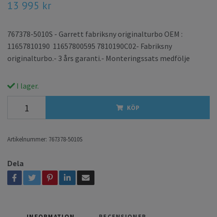
13 995 kr
767378-5010S - Garrett fabriksny originalturbo OEM :
11657810190 11657800595 7810190C02- Fabriksny
originalturbo.- 3 års garanti.- Monteringssats medfölje
I lager.
KÖP
Artikelnummer:
767378-5010S
Dela
INFORMATION
RECENSIONER