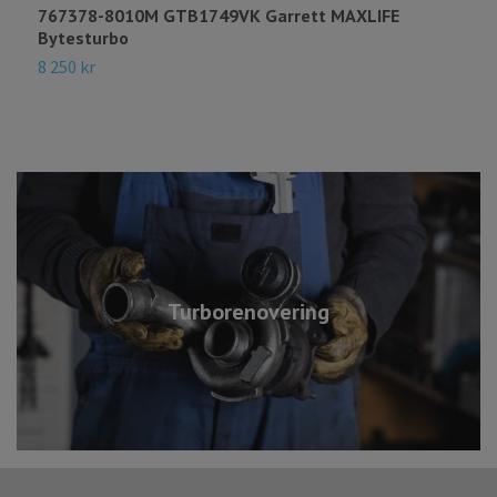
767378-8010M GTB1749VK Garrett MAXLIFE
7
Bytesturbo
1
8 250 kr
9
Turborenovering