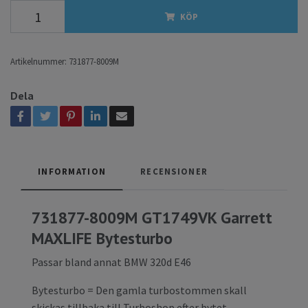
KÖP
Artikelnummer:
731877-8009M
Dela
INFORMATION
RECENSIONER
731877-8009M GT1749VK Garrett
MAXLIFE Bytesturbo
Passar bland annat BMW 320d E46
Bytesturbo = Den gamla turbostommen skall
skickas tillbaka till Turboshop efter bytet