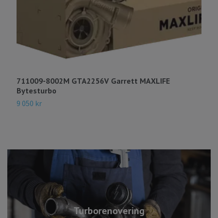
711009-8002M GTA2256V Garrett MAXLIFE
7
Bytesturbo
B
9 050 kr
6
Turborenovering