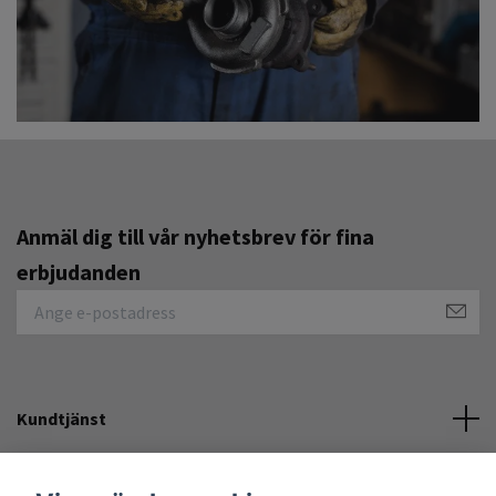
Anmäl dig till vår nyhetsbrev för fina
erbjudanden
Kundtjänst
Övrigt