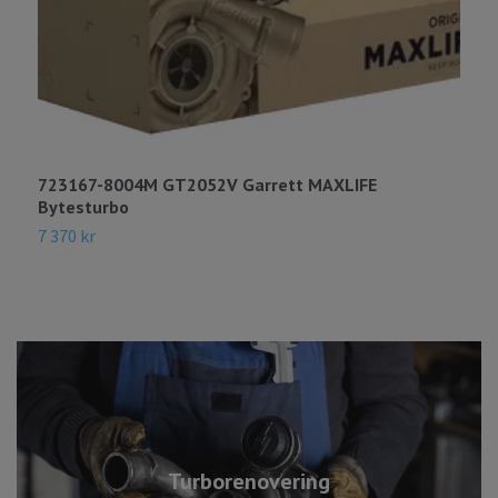
723167-8004M GT2052V Garrett MAXLIFE
7
Bytesturbo
B
7 370 kr
5
Turborenovering