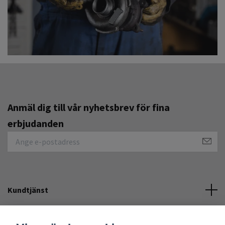
Anmäl dig till vår nyhetsbrev för fina
erbjudanden
Kundtjänst
Övrigt