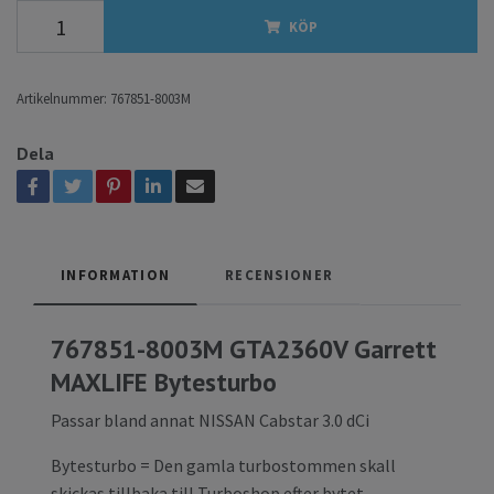
KÖP
Artikelnummer:
767851-8003M
Dela
INFORMATION
RECENSIONER
767851-8003M GTA2360V Garrett
MAXLIFE Bytesturbo
Passar bland annat NISSAN Cabstar 3.0 dCi
Bytesturbo = Den gamla turbostommen skall
skickas tillbaka till Turboshop efter bytet