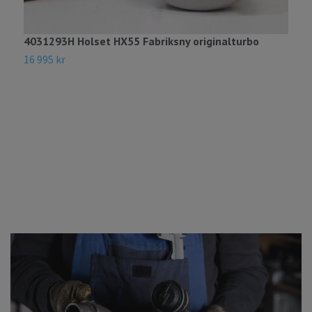
4031293H Holset HX55 Fabriksny originalturbo
16 995 kr
3
M
2