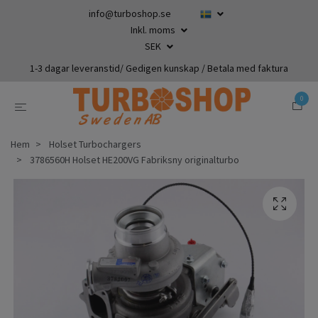
info@turboshop.se
Inkl. moms
SEK
1-3 dagar leveranstid/ Gedigen kunskap / Betala med faktura
0
Hem
Holset Turbochargers
3786560H Holset HE200VG Fabriksny originalturbo