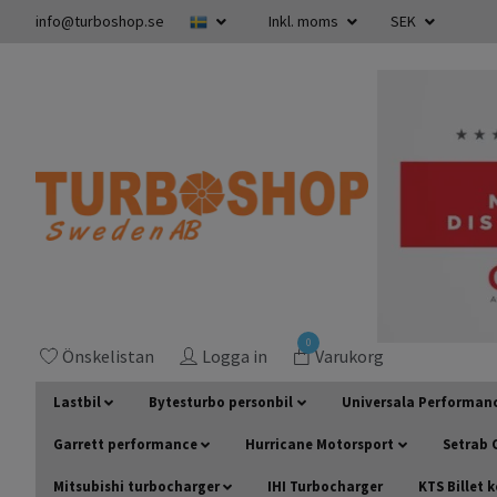
info@turboshop.se
Inkl. moms
SEK
0
Önskelistan
Logga in
Varukorg
Lastbil
Bytesturbo personbil
Universala Performan
Garrett performance
Hurricane Motorsport
Setrab O
Mitsubishi turbocharger
IHI Turbocharger
KTS Billet 