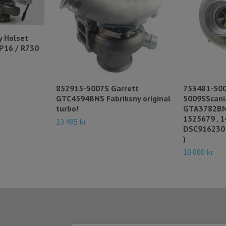
y Holset
DP16 / R730
852915-5007S Garrett
753481-500
GTC4594BNS Fabriksny original
5009SScani
turbo!
GTA3782BNS
1525679 , 
13 495 kr
DSC916230 
)
10 000 kr