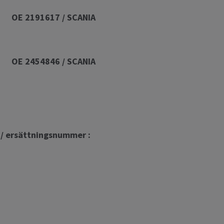
191617 / SCANIA
54846 / SCANIA
orkod :
onummer / ersät