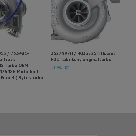
1S / 753481-
3527997H / 4033225H Holset
403
a Truck
H2D fabriksny originalturbo
fabr
 Turbo OEM :
11 995 kr
13 9
1476486 Motorkod :
Euro 4 ( Bytesturbo