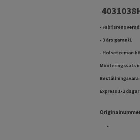
4031038HX
- Fabrisrenoverad
- 3 års garanti.
- Holset reman hö
Monteringssats in
Beställningsvara 
Express 1-2 dagar t
Originalnummer
OE 1