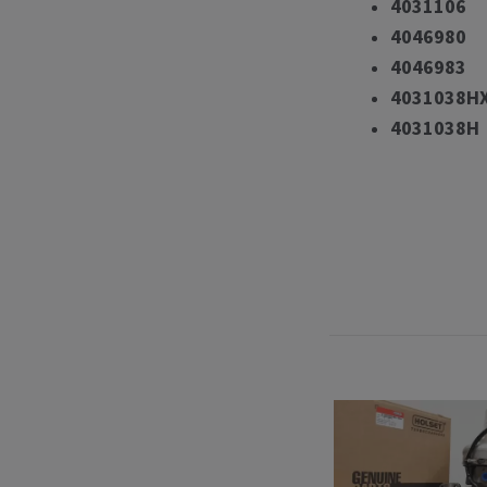
4031106
4046980
4046983
4031038H
4031038