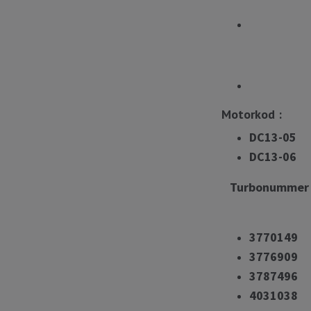
OE 2
OE 24
Mot
DC13-05
DC13-06
Turb
3770149
3776909
3787496
4031038