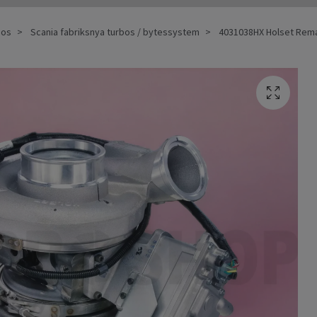
bos
Scania fabriksnya turbos / bytessystem
4031038HX Holset Reman 