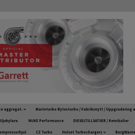
ce aggregat.
Marinturbo Bytesturbo / Fabriksnytt / Uppgradering
ljekylare.
NUKE Performance
DIESELTILLSATSER / Kemikalier
kompressorhjul
CZ Turbo
Holset Turbochargers
BorgWarner