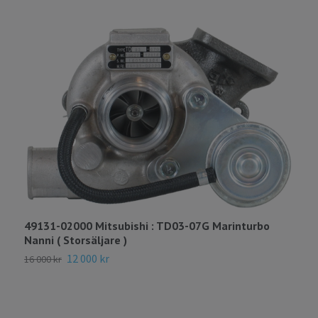
49131-02000 Mitsubishi : TD03-07G Marinturbo
Nanni ( Storsäljare )
12 000 kr
16 000 kr
4
B