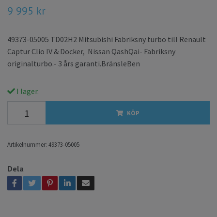
9 995 kr
49373-05005 TD02H2 Mitsubishi Fabriksny turbo till Renault
Captur Clio IV & Docker, Nissan QashQai- Fabriksny
originalturbo.- 3 års garanti.BränsleBen
I lager.
KÖP
Artikelnummer:
49373-05005
Dela