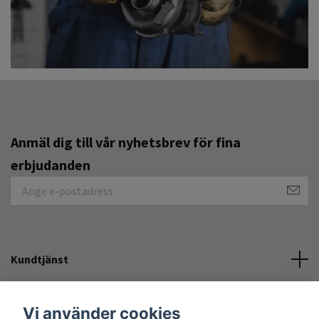
Anmäl dig till vår nyhetsbrev för fina
erbjudanden
Kundtjänst
Övrigt
Vi använder cookies