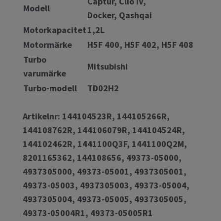
Captur, Clio IV,
Modell
Docker, Qashqai
Motorkapacitet
1,2L
Motormärke
H5F 400, H5F 402, H5F 408
Turbo
Mitsubishi
varumärke
Turbo-modell
TD02H2
Artikelnr: 144104523R, 144105266R,
144108762R, 144106079R, 144104524R,
144102462R, 1441100Q3F, 1441100Q2M,
8201165362, 144108656, 49373-05000,
4937305000, 49373-05001, 4937305001,
49373-05003, 4937305003, 49373-05004,
4937305004, 49373-05005, 4937305005,
49373-05004R1, 49373-05005R1