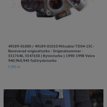
49189-01000 / 49189-01010 Mitsubisi TD04-13C -
T
Renoverad originalturbo - Originalnummer :
V
3517646, 3547658 ( Bytesturbo ) 1990-1998 Volvo
O
940,960,945 fulltrycksturbo
4
5 995 kr