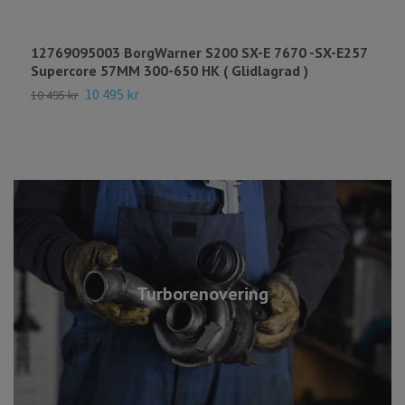
12769095003 BorgWarner S200 SX-E 7670 -SX-E257
1
Supercore 57MM 300-650 HK ( Glidlagrad )
S
10 495 kr
1
10 495 kr
Turborenovering