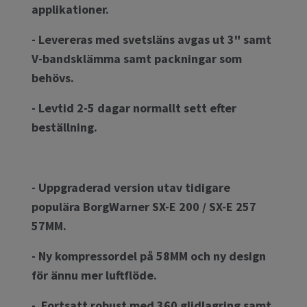
applikationer.
- Levereras med svetsläns avgas ut 3" samt
V-bandsklämma samt packningar som
behövs.
- Levtid 2-5 dagar normallt sett efter
beställning.
- Uppgraderad version utav tidigare
populära BorgWarner SX-E 200 / SX-E 257
57MM.
- Ny kompressordel på 58MM och ny design
för ännu mer luftflöde.
- Fortsatt robust med 360 glidlagring samt