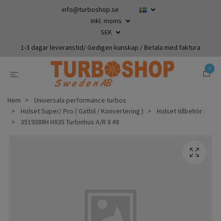
info@turboshop.se
Inkl. moms
SEK
1-3 dagar leveranstid/ Gedigen kunskap / Betala med faktura
0
Hem
Universala performance turbos
Holset Super/ Pro ( Gatbil / Konvertering )
Holset tillbehör
3519388H HX35 Turbinhus A/R 8 #8