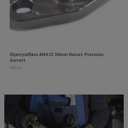
Oljetryckfläns AN4 CC 38mm Holset, Precision,
S
Garrett
H
365 kr
6