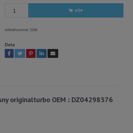
KÖP
Artikelnummer:
3548
Dela
ny originalturbo OEM : DZ04298576