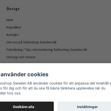
Övrigt
Hem
Köpvillkor
Kontakt
Om oss på Turboshop Sweden AB
Felsökning / Tips vid montering Turboshop Sweden AB
Om köp och returer
Vanliga frågor
Information turboaggregat
 använder cookies
- Oljeläckage turboaggregat
boshop Sweden AB använder cookies för att anpassa det innehåll
Om köp och returer
as för dig och för att du ska få bästa tänkbara upplevelse när du
dlar hos oss.
Godkänn alla
Inställningar