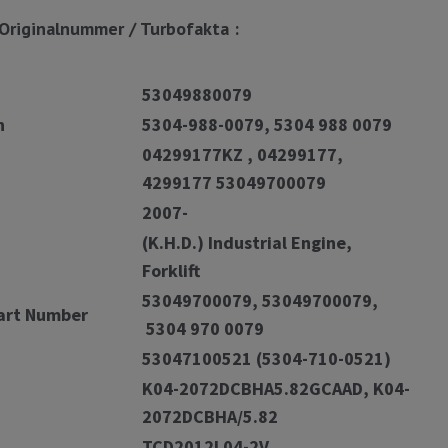
Originalnummer / Turbofakta :
53049880079
n
5304-988-0079, 5304 988 0079
04299177KZ , 04299177,
4299177 53049700079
2007-
(K.H.D.) Industrial Engine,
Forklift
53049700079, 53049700079,
art Number
5304 970 0079
53047100521 (5304-710-0521)
K04-2072DCBHA5.82GCAAD, K04-
2072DCBHA/5.82
TCD2012L04-2V