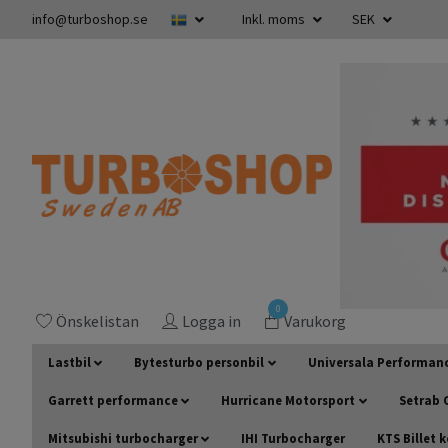
info@turboshop.se
Inkl. moms
SEK
0
Önskelistan
Logga in
Varukorg
Lastbil
Bytesturbo personbil
Universala Performan
Garrett performance
Hurricane Motorsport
Setrab O
Mitsubishi turbocharger
IHI Turbocharger
KTS Billet 