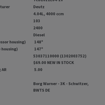
turer
Deutz
4.04L, 4000 ccm
103
2400
Diesel
ssor housing)
148º
e housing)
147º
53037110000 (1302003752)
$69.00 NEW IN STOCK
g AR
5.00
Borg Warner - 3K - Schwitzer,
BWTS DE