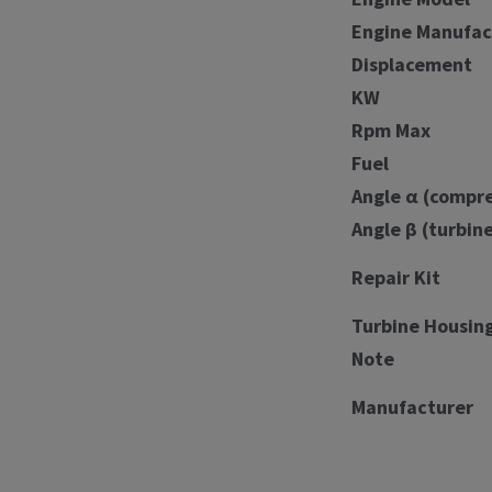
Engine Manufac
Displacement
KW
Rpm Max
Fuel
Angle α (compre
Angle β (turbin
Repair Kit
Turbine Housin
Note
Manufacturer