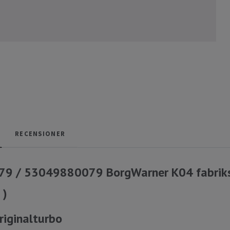
RECENSIONER
9 / 53049880079 BorgWarner K04 fabriks
 )
originalturbo