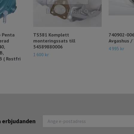
 Penta
TS581 Komplett
740902-006
erad
monteringssats till
Avgashus / 
40,
54389880006
4 995 kr
B,
1 600 kr
( Rostfri
na erbjudanden