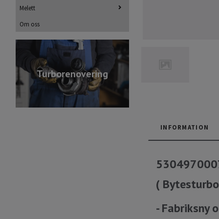
Melett
Om oss
Turborenovering
INFORMATION
5304970007
( Bytesturbo
- Fabriksny 