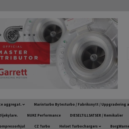
ce aggregat.
Marinturbo Bytesturbo / Fabriksnytt / Uppgradering
ljekylare.
NUKE Performance
DIESELTILLSATSER / Kemikalier
kompressorhjul
CZ Turbo
Holset Turbochargers
BorgWarner