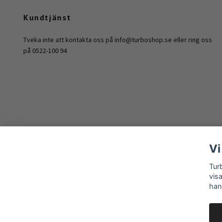
Kundtjänst
Tveka inte att kontakta oss på
info@turboshop.se
eller ring oss
på 0522-100 94
Vi
Tur
vis
han
© 2026 Turboshop Sweden AB