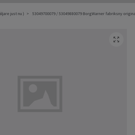
ljare just nu )
53049700079 / 53049880079 BorgWarner fabriksny origina