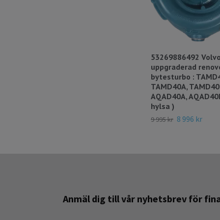
53269886492 Volvo
uppgraderad renov
bytesturbo : TAMD
TAMD40A, TAMD40
AQAD40A, AQAD40B 
hylsa )
8 996 kr
9 995 kr
Anmäl dig till vår nyhetsbrev för fi