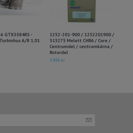
6 GTX3584RS -
1252-201-900 / 1252201900 /
CYDY
Turbinhus A/R 1,01
313275 Melett CHRA / Core /
10 9
Centrumdel / centrumkärna /
Rotordel
2 995 kr