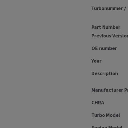
Turbonummer / 
Part Number
Previous Versio
OE number
Year
Description
Manufacturer P
CHRA
Turbo Model
Engine Model