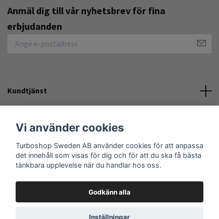
Anmäl dig till vår nyhetsbrev för fina
erbjudanden
Kundtjänst
Övrigt
Vi använder cookies
Turboshop Sweden AB använder cookies för att anpassa
Sociala medier
det innehåll som visas för dig och för att du ska få bästa
tänkbara upplevelse när du handlar hos oss.
Godkänn alla
© 2026 Turboshop Sweden AB
Inställningar