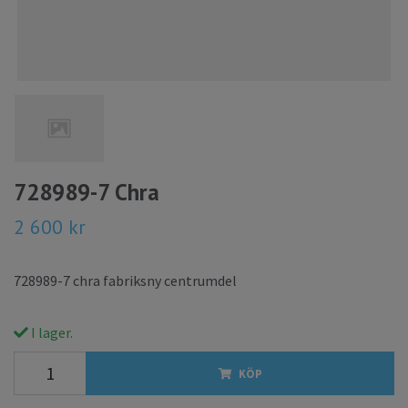
728989-7 Chra
2 600 kr
728989-7 chra fabriksny centrumdel
I lager.
KÖP