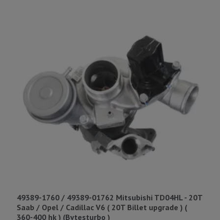
49389-1760 / 49389-01762 Mitsubishi TD04HL - 20T
3
Saab / Opel / Cadillac V6 ( 20T Billet upgrade ) (
V
360-400 hk ) (Bytesturbo )