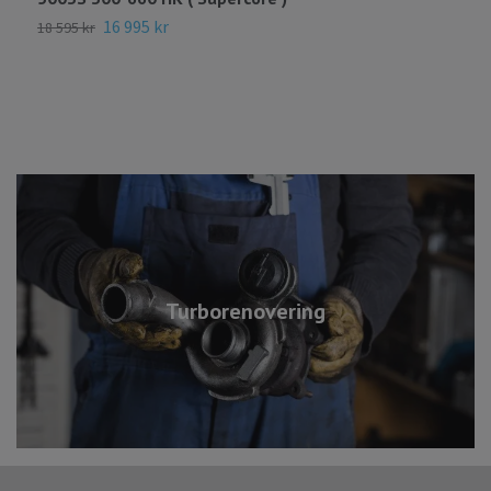
16 995 kr
7
18 595 kr
Turborenovering