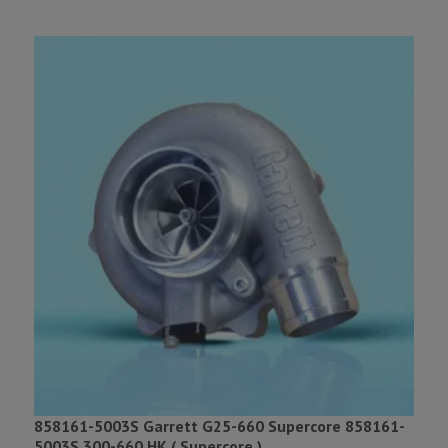
858161-5003S Garrett G25-660 Supercore 858161-
G
5003S 300-660 HK ( Supercore )
8