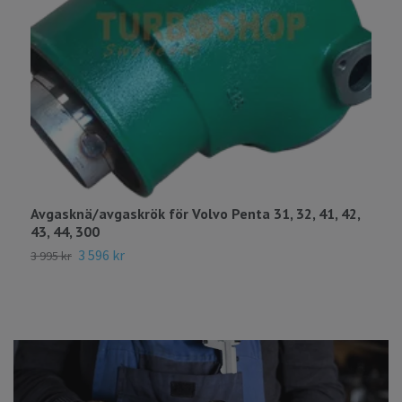
Avgasknä/avgaskrök för Volvo Penta 31, 32, 41, 42,
A
43, 44, 300
4
3 596 kr
3 995 kr