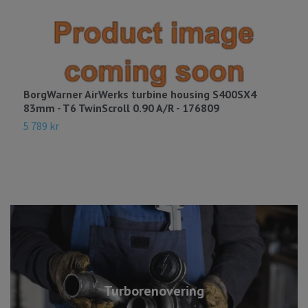
BorgWarner AirWerks turbine housing S400SX4
B
83mm - T6 TwinScroll 0.90 A/R - 176809
E
5 789 kr
8
Turborenovering