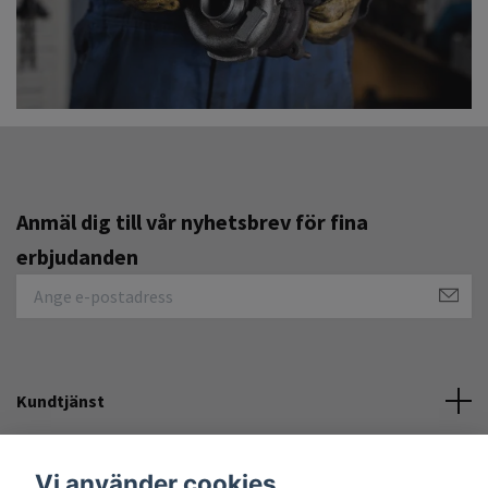
Anmäl dig till vår nyhetsbrev för fina
erbjudanden
Kundtjänst
Övrigt
Vi använder cookies