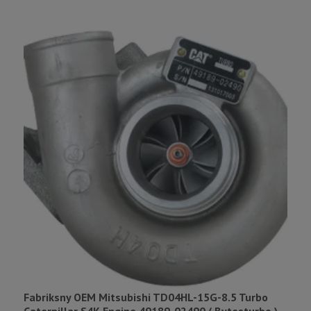
Fabriksny OEM Mitsubishi TD04HL-15G-8.5 Turbo
F