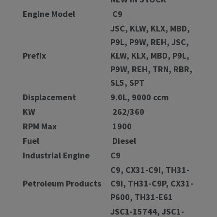
Engine Model
C9
JSC, KLW, KLX, MBD,
P9L, P9W, REH, JSC,
Prefix
KLW, KLX, MBD, P9L,
P9W, REH, TRN, RBR,
SL5, SPT
Displacement
9.0L, 9000 ccm
KW
262/360
RPM Max
1900
Fuel
Diesel
Industrial Engine
C9
C9, CX31-C9I, TH31-
Petroleum Products
C9I, TH31-C9P, CX31-
P600, TH31-E61
JSC1-15744, JSC1-