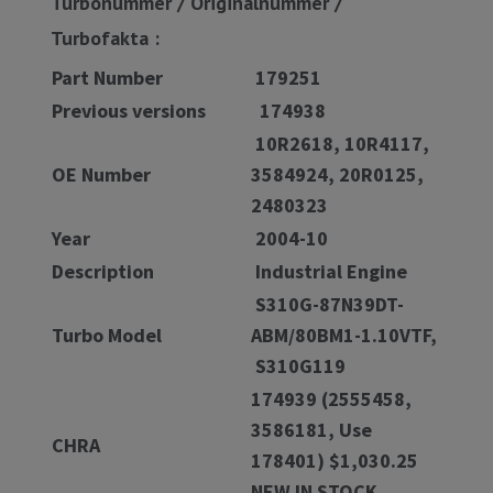
Turbonummer / Originalnummer /
Turbofakta :
Part Number
179251
Previous versions
174938
10R2618, 10R4117,
OE Number
3584924, 20R0125,
2480323
Year
2004-10
Description
Industrial Engine
S310G-87N39DT-
Turbo Model
ABM/80BM1-1.10VTF,
S310G119
174939 (2555458,
3586181, Use
CHRA
178401) $1,030.25
NEW IN STOCK