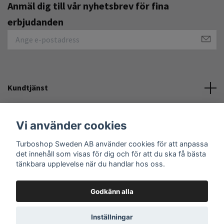
Anmäl dig till vår nyhetsbrev för fina
erbjudanden
Kundtjänst
Övrigt
Vi använder cookies
Turboshop Sweden AB använder cookies för att anpassa
Sociala medier
det innehåll som visas för dig och för att du ska få bästa
tänkbara upplevelse när du handlar hos oss.
Godkänn alla
© 2026 Turboshop Sweden AB
Inställningar