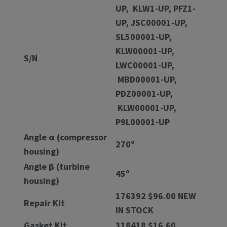
UP, KLW1-UP, PFZ1-
UP, JSC00001-UP,
SL500001-UP,
KLW00001-UP,
S/N
LWC00001-UP,
MBD00001-UP,
PDZ00001-UP,
KLW00001-UP,
P9L00001-UP
Angle α (compressor
270º
housing)
Angle β (turbine
45º
housing)
176392 $96.00 NEW
Repair Kit
IN STOCK
Gasket Kit
318418 $16.60