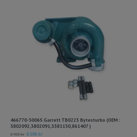
466770-5006S Garrett TB0223 Bytesturbo (OEM :
4
3802092,3802091,3581150,861407 )
7
8 096 kr
8 995 kr