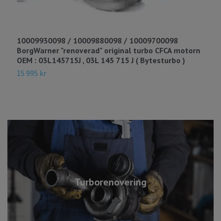
10009930098 / 10009880098 / 10009700098
5
BorgWarner "renoverad" original turbo CFCA motorn
K
OEM : 03L145715J , 03L 145 715 J ( Bytesturbo )
R
15 995 kr
1
Turborenovering