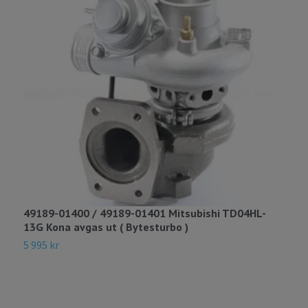
49189-01400 / 49189-01401 Mitsubishi TD04HL-
T
13G Kona avgas ut ( Bytesturbo )
1
5 995 kr