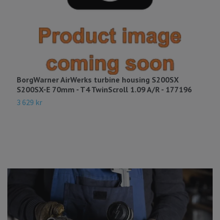
BorgWarner AirWerks turbine housing S200SX
B
S200SX-E 70mm - T4 TwinScroll 1.09 A/R - 177196
1
3 629 kr