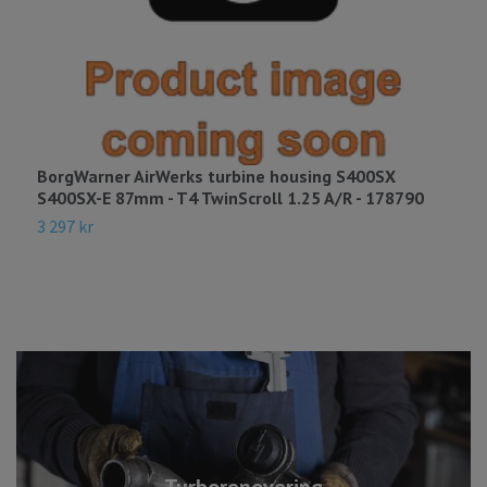
BorgWarner AirWerks turbine housing S400SX
B
S400SX-E 87mm - T4 TwinScroll 1.25 A/R - 178790
E
3 297 kr
8
Turborenovering