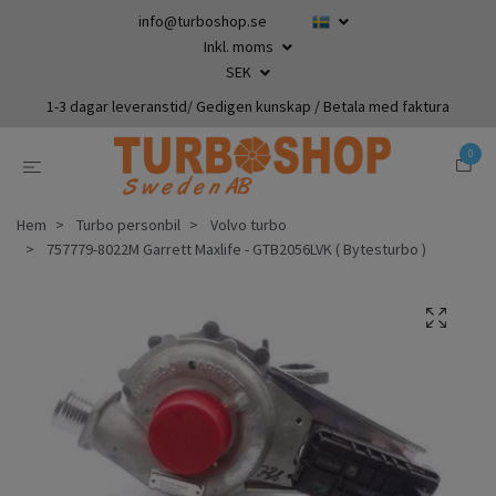
info@turboshop.se
Inkl. moms
SEK
1-3 dagar leveranstid/ Gedigen kunskap / Betala med faktura
0
Hem
Turbo personbil
Volvo turbo
757779-8022M Garrett Maxlife - GTB2056LVK ( Bytesturbo )