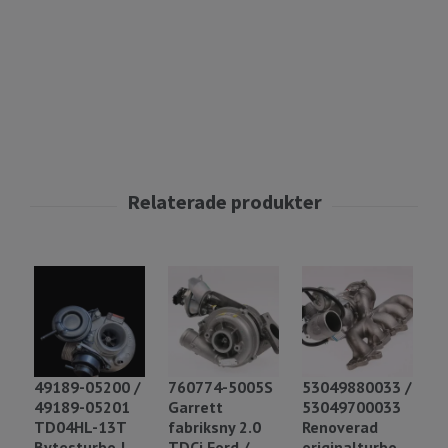
49189-05200 /
760774-5005S
53049880033 /
K
49189-05201
Garrett
53049700033
T
TD04HL-13T
fabriksny 2.0
Renoverad
X
Bytesturbo !
TDCi Ford /
originalturbo
X