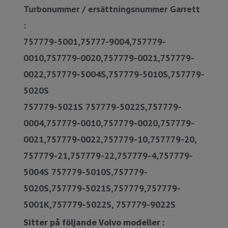
Turbonummer / ersättningsnummer Garrett
:
757779-50
01,75777-9004,757779-
0010,757779-0020,757779-0021,757779-
0022,757779-5004S,757779-5010S,757779-
5020S
757779-5021S
757779-5022S,757779-
0004,757779-0010,757779-0020,757779-
0021,757779-0022,757779-10,757779-20,
757779-21,757779-22,757779-4,757779-
5004S
757779-5010S,757779-
5020S,757779-5021S,757779,757779-
5001K,757779-5022S, 757779-9022S
Sitter på följande Volvo modeller :