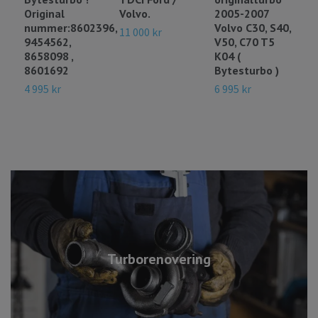
Original
Volvo.
2005-2007
S
nummer:8602396,
Volvo C30, S40,
5
11 000 kr
9454562,
V50, C70 T5
1
8658098 ,
K04 (
8601692
Bytesturbo )
4 995 kr
6 995 kr
Turborenovering