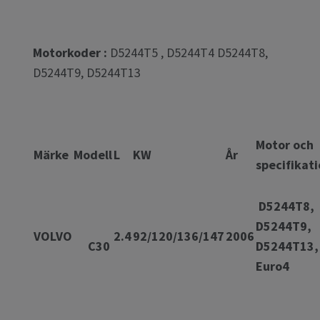
Motorkoder :
D5244T5 ,
D5244T4
D5244T8,
D5244T9, D5244T13
Motor och
Märke
Modell
L
KW
År
specifikat
D5244T8,
D5244T9,
VOLVO
2.4
92/120/136/147
2006
C30
D5244T13,
Eur