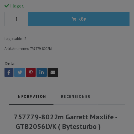
I lager.
KÖP
Lagersaldo:
2
Artikelnummer:
757779-8022M
Dela
INFORMATION
RECENSIONER
757779-8022m Garrett Maxlife -
GTB2056LVK ( Bytesturbo )