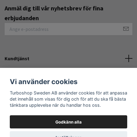
Anmäl dig till vår nyhetsbrev för fina
erbjudanden
Kundtjänst
Övrigt
Vi använder cookies
Sociala medier
Turboshop Sweden AB använder cookies för att anpassa
det innehåll som visas för dig och för att du ska få bästa
tänkbara upplevelse när du handlar hos oss.
Godkänn alla
© 2026 Turboshop Sweden AB