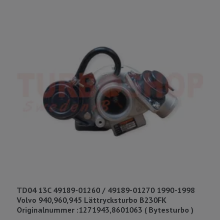
TD04 13C 49189-01260 / 49189-01270 1990-1998
4
Volvo 940,960,945 Lättrycksturbo B230FK
B
Originalnummer :1271943,8601063 ( Bytesturbo )
8