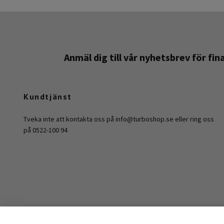
Anmäl dig till vår nyhetsbrev för fi
Kundtjänst
Tveka inte att kontakta oss på
info@turboshop.se
eller ring oss
på 0522-100 94