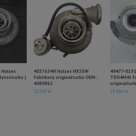
 Holset
4037634H Holset HX55W
49477-02510
ytesturbo )
Fabriksny originalturbo OEM :
TD04M4t fa
4089862
originalturb
22 500 kr
19 995 kr