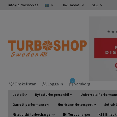
info@turboshop.se
Inkl. moms
SEK
0
Önskelistan
Logga in
Varukorg
Lastbil
Bytesturbo personbil
Universala Performan
Garrett performance
Hurricane Motorsport
Setrab O
Mitsubishi turbocharger
IHI Turbocharger
KTS Billet 