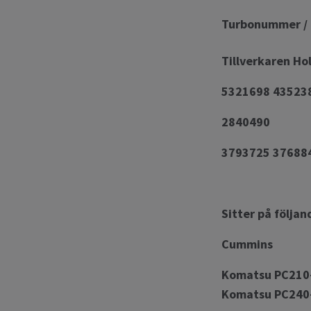
Turbonummer / 
Tillverkaren H
5321698 43523
2840490
3793725 37688
Sitter på följan
Cummins
Komatsu PC210
Komatsu PC240