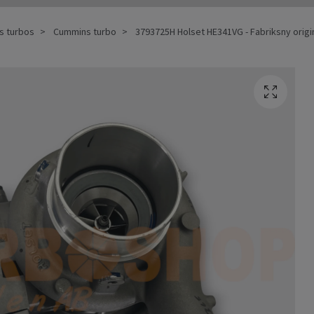
ks turbos
Cummins turbo
3793725H Holset HE341VG - Fabriksny origi