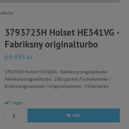
nalturbo
3793725H Holset HE341VG -
Fabriksny originalturbo
64 995 kr
3793725H Holset HE341VG - Fabriksny originalturbo-
Fabriksny originalturbo.- 3 års garanti.Turbonummer /
Ersättningsnummer / Originalnummer : Tillverkaren
I lager.
KÖP