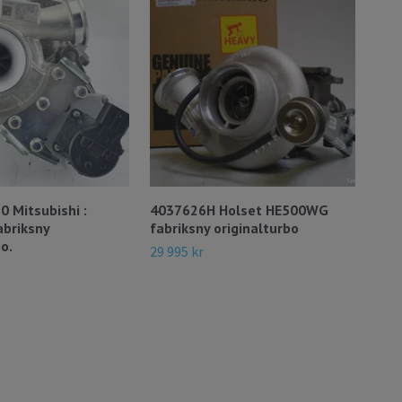
 Mitsubishi :
4037626H Holset HE500WG
379
briksny
fabriksny originalturbo
fabr
o.
532
29 995 kr
74 0