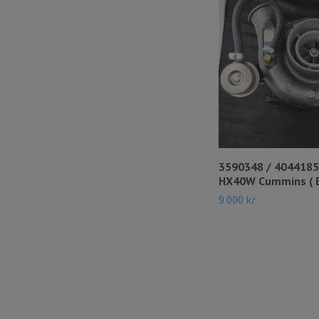
3590348 / 4044185
HX40W Cummins ( B
9 000 kr