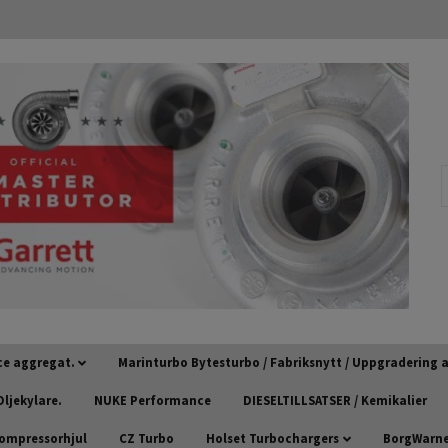
ce aggregat.
Marinturbo Bytesturbo / Fabriksnytt / Uppgradering
ljekylare.
NUKE Performance
DIESELTILLSATSER / Kemikalier
kompressorhjul
CZ Turbo
Holset Turbochargers
BorgWarner