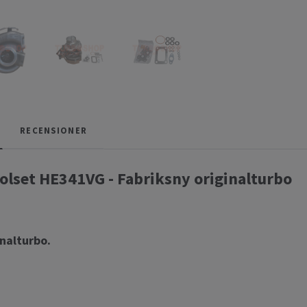
RECENSIONER
lset HE341VG - Fabriksny originalturbo
inalturbo.