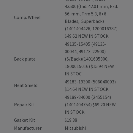
43500)(Ind. 42.01 mm, Exd.
56. mm, Trm 5.3, 6+6
Comp. Wheel
Blades, Superback)
(1401404426, 1200016387)
$49.62 NEW IN STOCK
49135-15405 (49135-
00044, 49173-22500)
Back plate
(S/Back)(1401635300,
1800015016) $15.94 NEW
IN STOC
49183-19300 (506040003)
Heat Shield
$14.64 NEW IN STOCK
49189-84000 (2455154)
Repair Kit
(1401404754) $69.20 NEW
IN STOCK
Gasket Kit
$19.38
Manufacturer
Mitsubishi