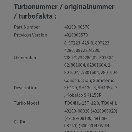
Turbonummer / originalnummer
/ turbofakta :
Part Number
49189-00570
Previous Version
4918900570
8-97223-428-0, 897223-
4280, 8972234280,
OE number
VI8972234280,02-801604,
02/801604, 02801604, 2-
801604, 2/801604, 2801604
Construction, Sumitomo
Description
SH120, SH120-3, SH135U-3
, Kobelco SK115SR
Turbo Model
TD04HL-15T-12.0, TD04HL
49189-08020 (4918908020)
(49189-08130, 49189-
CHRA
08740) $300.00 NEW IN