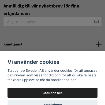
Anmäl dig till vår nyhetsbrev för fina
erbjudanden
Kundtjänst
Övrigt
Vi använder cookies
Turboshop Sweden AB använder cookies för att anpassa
Sociala medier
det innehåll som visas för dig och för att du ska få bästa
tänkbara upplevelse när du handlar hos oss.
Godkänn alla
© 2026 Turboshop Sweden AB
Inställningar