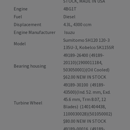
STOCK, MADE IN USA
Engine
4BG1T
Fuel
Diesel
Displacement
4.3L, 4300 ccm
Engine Manufacturer
Isuzu
Sumitomo SH120 120-3
Model
135U-3, Kobelco SK115SR
49189-26400 (49189-
20110)(1900011184,
Bearing housing
503050001)(Oil Cooled)
$62.00 NEW IN STOCK
49189-30100 (49189-
43500)(Ind. 52. mm, Exd.
45.6 mm, Trm 8.07, 12
Turbine Wheel
Blades) (1401404438,
1100030028)(501050002)
$80.00 NEW IN STOCK
49189-00016 (49189-