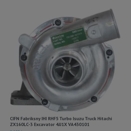
C
E
1
CIFN Fabriksny IHI RHF5 Turbo Isuzu Truck Hitachi
ZX160LC-3 Excavator 4JJ1X VA430101