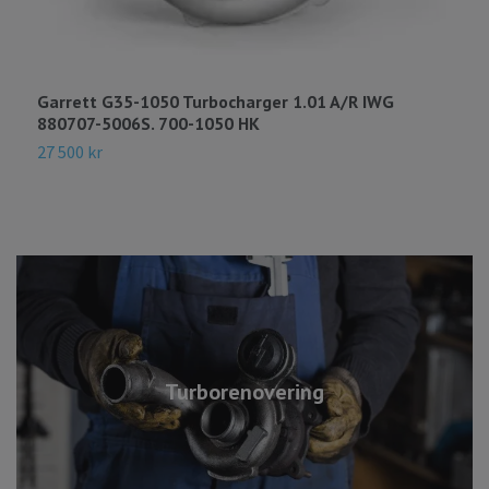
Garrett G35-1050 Turbocharger 1.01 A/R IWG
G
880707-5006S. 700-1050 HK
8
27 500 kr
2
Turborenovering