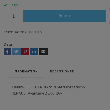
I lager.
KÖP
Artikelnummer:
718089-9009S
Dela
INFORMATION
RECENSIONER
718089-9009S GTA1852V REMAN Bytesturbo
RENAULT Avantime 2.2 dCi 16v