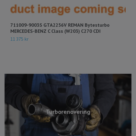
711009-9003S GTA2256V REMAN Bytesturbo
7
MERCEDES-BENZ C Class (W203) C270 CDI
M
11 375 kr
1
Turborenovering