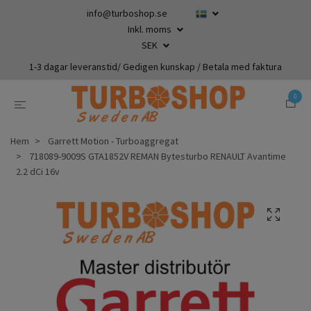
info@turboshop.se
Inkl. moms
SEK
1-3 dagar leveranstid/ Gedigen kunskap / Betala med faktura
0
Hem
Garrett Motion - Turboaggregat
718089-9009S GTA1852V REMAN Bytesturbo RENAULT Avantime
2.2 dCi 16v