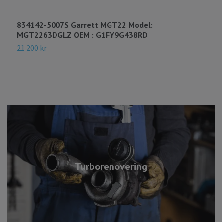
834142-5007S Garrett MGT22 Model:
7
MGT2263DGLZ OEM : G1FY9G438RD
R
21 200 kr
9
Turborenovering