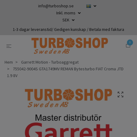
info@turboshop.se
Inkl. moms
SEK
1-3 dagar leveranstid/ Gedigen kunskap / Betala med faktura
0
Hem
Garrett Motion - Turboaggregat
755042-9004S GTA1749MV REMAN Bytesturbo FIAT Croma JTD
1.9 8V