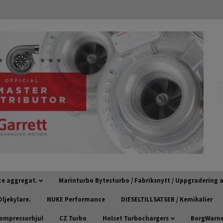
ce aggregat.
Marinturbo Bytesturbo / Fabriksnytt / Uppgradering
ljekylare.
NUKE Performance
DIESELTILLSATSER / Kemikalier
kompressorhjul
CZ Turbo
Holset Turbochargers
BorgWarner