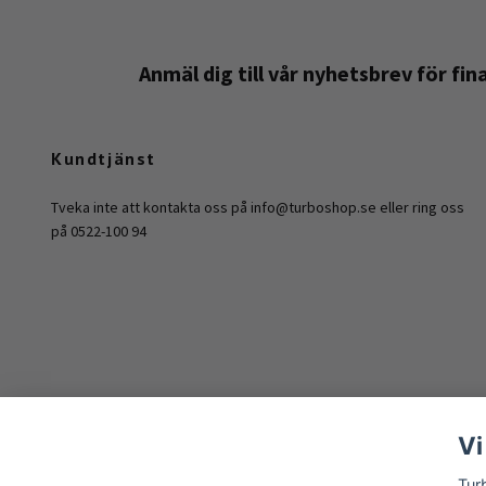
Anmäl dig till vår nyhetsbrev för fi
Kundtjänst
Tveka inte att kontakta oss på
info@turboshop.se
eller ring oss
på 0522-100 94
Vi
Tur