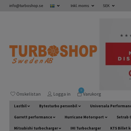
info@turboshop.se
Inkl. moms
SEK
0
Önskelistan
Logga in
Varukorg
Lastbil
Bytesturbo personbil
Universala Performan
Garrett performance
Hurricane Motorsport
Setrab O
Mitsubishi turbocharger
IHI Turbocharger
KTS Billet 