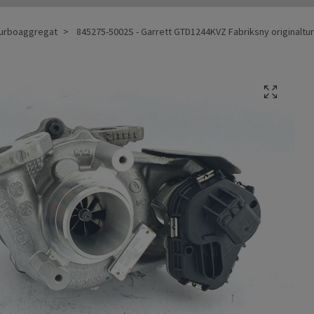
 Turboaggregat
845275-5002S - Garrett GTD1244KVZ Fabriksny originalt