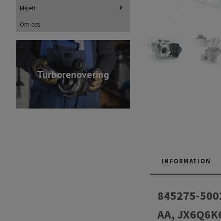
Melett
Om oss
Turborenovering
INFORMATION
845275-5002
AA, JX6Q6K