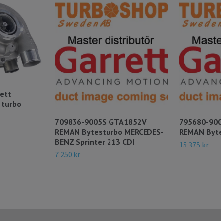
ett
 turbo
709836-9005S GTA1852V
795680-90
REMAN Bytesturbo MERCEDES-
REMAN Byte
BENZ Sprinter 213 CDI
15 375 kr
7 250 kr