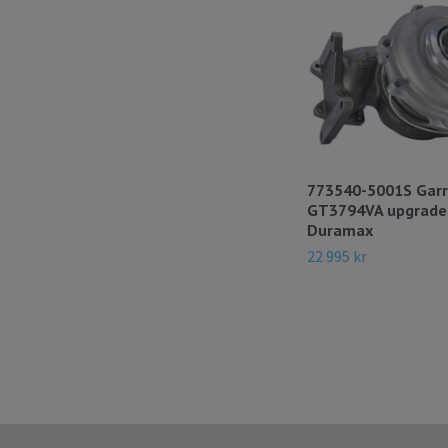
773540-5001S Garr
GT3794VA upgrade
Duramax
22 995 kr