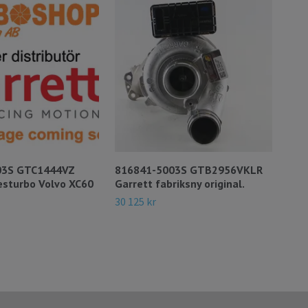
03S GTC1444VZ
816841-5003S GTB2956VKLR
760
sturbo Volvo XC60
Garrett fabriksny original.
fabr
30 125 kr
11 0