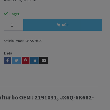
I lager.
KÖP
Artikelnummer:
845275-5002S
Dela
alturbo OEM : 2191031, JX6Q-6K682-