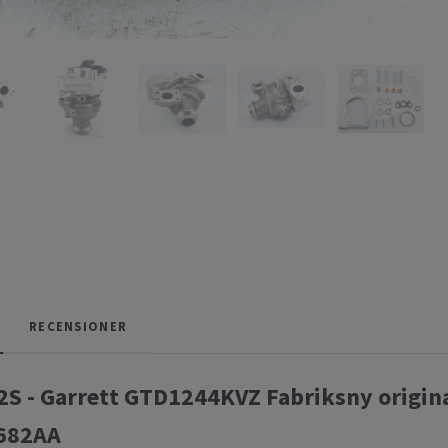
RECENSIONER
S - Garrett GTD1244KVZ Fabriksny origin
682AA