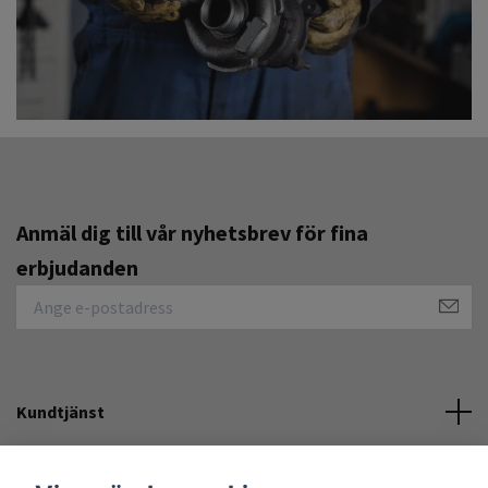
Anmäl dig till vår nyhetsbrev för fina
erbjudanden
Kundtjänst
Övrigt