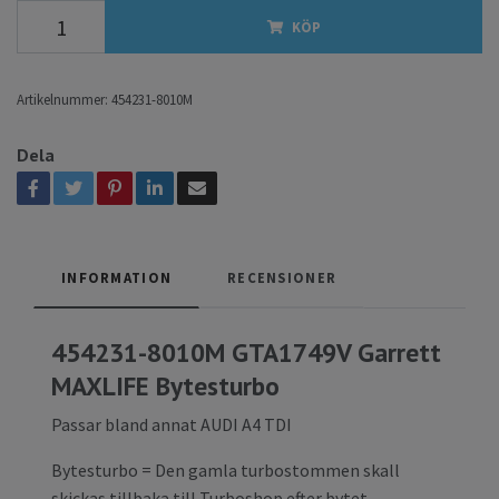
KÖP
Artikelnummer:
454231-8010M
Dela
INFORMATION
RECENSIONER
454231-8010M GTA1749V Garrett
MAXLIFE Bytesturbo
Passar bland annat AUDI A4 TDI
Bytesturbo = Den gamla turbostommen skall
skickas tillbaka till Turboshop efter bytet