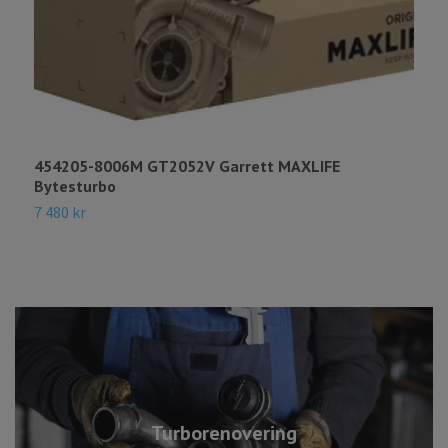
454205-8006M GT2052V Garrett MAXLIFE
7
Bytesturbo
B
7 480 kr
7
Turborenovering