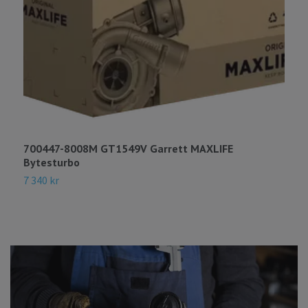
700447-8008M GT1549V Garrett MAXLIFE
7
Bytesturbo
B
7 340 kr
6