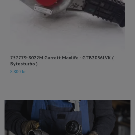
757779-8022M Garrett Maxlife - GTB2056LVK (
4
Bytesturbo )
B
8 800 kr
1