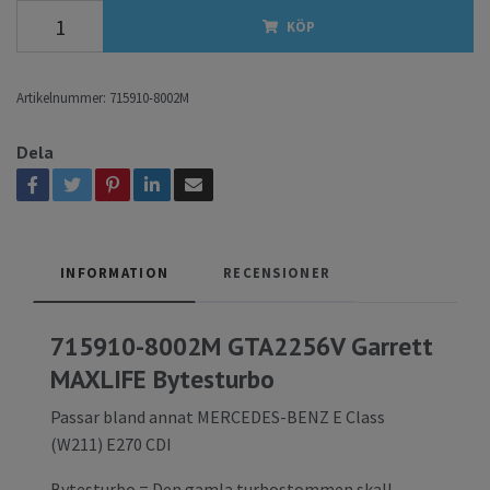
KÖP
Artikelnummer:
715910-8002M
Dela
INFORMATION
RECENSIONER
715910-8002M GTA2256V Garrett
MAXLIFE Bytesturbo
Passar bland annat MERCEDES-BENZ E Class
(W211) E270 CDI
Bytesturbo = Den gamla turbostommen skall