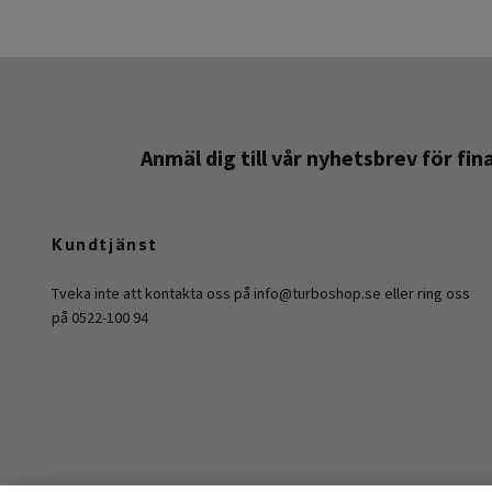
Anmäl dig till vår nyhetsbrev för fi
Kundtjänst
Tveka inte att kontakta oss på
info@turboshop.se
eller ring oss
på 0522-100 94