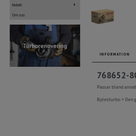
Melett
Om oss
Turborenovering
INFORMATION
768652-8
Passar bland annat
Bytesturbo = Den g