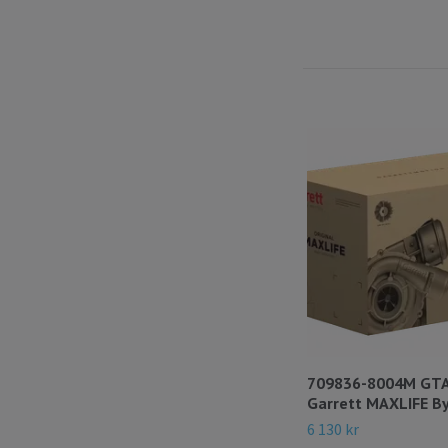
709836-8004M GT
Garrett MAXLIFE B
6 130 kr