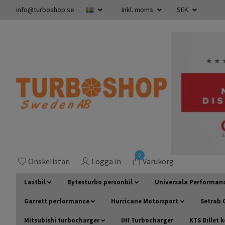
info@turboshop.se
Inkl. moms
SEK
0
Önskelistan
Logga in
Varukorg
Lastbil
Bytesturbo personbil
Universala Performan
Garrett performance
Hurricane Motorsport
Setrab O
Mitsubishi turbocharger
IHI Turbocharger
KTS Billet 