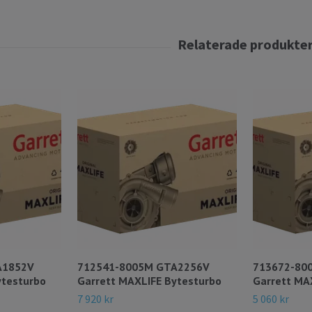
A1852V
712541-8005M GTA2256V
713672-80
ytesturbo
Garrett MAXLIFE Bytesturbo
Garrett MA
7 920 kr
5 060 kr