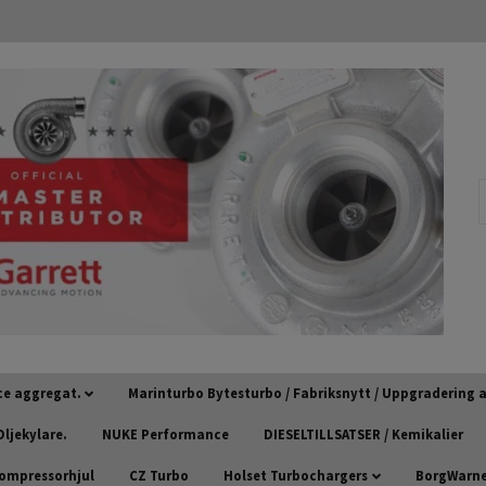
ce aggregat.
Marinturbo Bytesturbo / Fabriksnytt / Uppgradering
ljekylare.
NUKE Performance
DIESELTILLSATSER / Kemikalier
kompressorhjul
CZ Turbo
Holset Turbochargers
BorgWarner