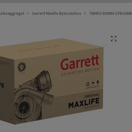
 Turboaggregat
Garrett Maxlife Bytesturbos
768652-8008M GTB1646MV