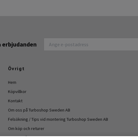
na erbjudanden
Övrigt
Hem
Köpvillkor
Kontakt
Om oss på Turboshop Sweden AB
Felsökning / Tips vid montering Turboshop Sweden AB
Om köp och returer
Vanliga frågor