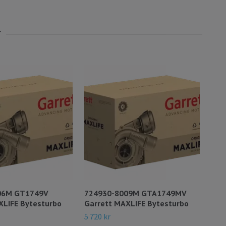
06M GT1749V
724930-8009M GTA1749MV
740
XLIFE Bytesturbo
Garrett MAXLIFE Bytesturbo
Gar
5 720 kr
4 76