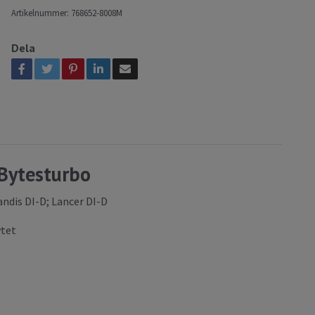
Artikelnummer:
768652-8008M
Dela
ytesturbo
ndis DI-D; Lancer DI-D
ytet