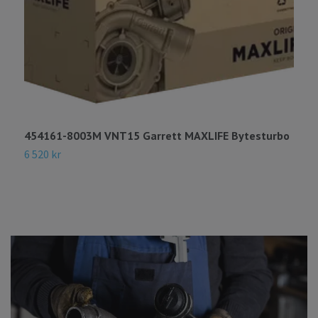
454161-8003M VNT15 Garrett MAXLIFE Bytesturbo
4
B
6 520 kr
4