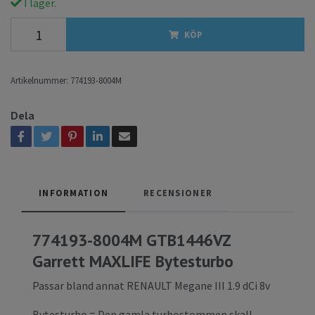
I lager.
KÖP
Artikelnummer:
774193-8004M
Dela
INFORMATION
RECENSIONER
774193-8004M GTB1446VZ
Garrett MAXLIFE Bytesturbo
Passar bland annat RENAULT Megane III 1.9 dCi 8v
Bytesturbo = Den gamla turbostommen skall