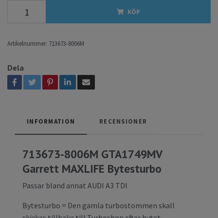
KÖP
Artikelnummer:
713673-8006M
Dela
INFORMATION
RECENSIONER
713673-8006M GTA1749MV
Garrett MAXLIFE Bytesturbo
Passar bland annat AUDI A3 TDI
Bytesturbo = Den gamla turbostommen skall
skickas tillbaka till Turboshop efter bytet