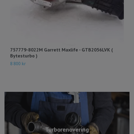
757779-8022M Garrett Maxlife - GTB2056LVK (
4
Bytesturbo )
6
8 800 kr
Turborenovering