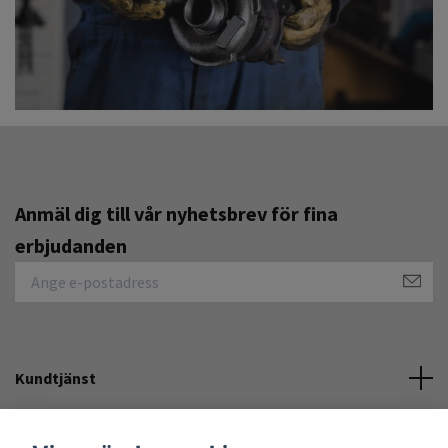
Anmäl dig till vår nyhetsbrev för fina
erbjudanden
Kundtjänst
Övrigt