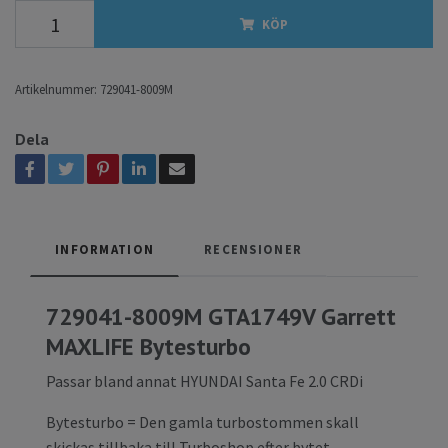
KÖP
Artikelnummer:
729041-8009M
Dela
INFORMATION
RECENSIONER
729041-8009M GTA1749V Garrett
MAXLIFE Bytesturbo
Passar bland annat HYUNDAI Santa Fe 2.0 CRDi
Bytesturbo = Den gamla turbostommen skall
skickas tillbaka till Turboshop efter bytet