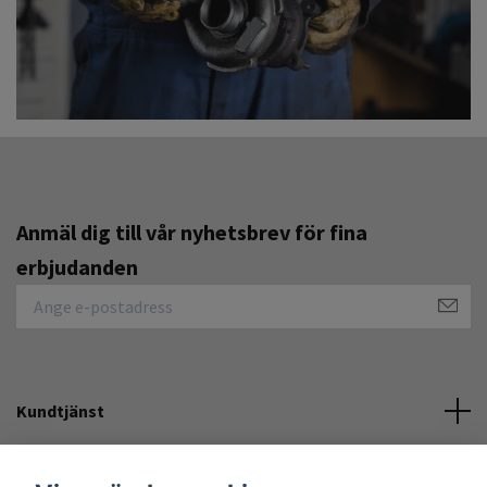
Anmäl dig till vår nyhetsbrev för fina
erbjudanden
Kundtjänst
Övrigt