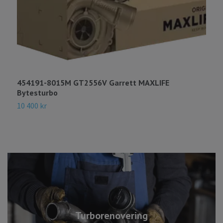
454191-8015M GT2556V Garrett MAXLIFE
4
Bytesturbo
B
10 400 kr
4
Turborenovering