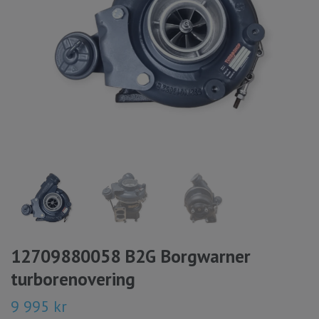
12709880058 B2G Borgwarner
turborenovering
9 995 kr