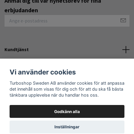
Anmäl dig till vår nyhetsbrev för fina
erbjudanden
Kundtjänst
Övrigt
Vi använder cookies
Turboshop Sweden AB använder cookies för att anpassa
Sociala medier
det innehåll som visas för dig och för att du ska få bästa
tänkbara upplevelse när du handlar hos oss.
Godkänn alla
© 2026 Turboshop Sweden AB
Inställningar