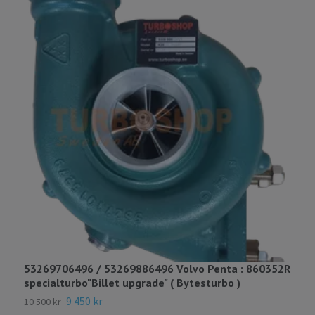
53269706496 / 53269886496 Volvo Penta : 860352R
7
specialturbo"Billet upgrade" ( Bytesturbo )
(
9 450 kr
8
10 500 kr