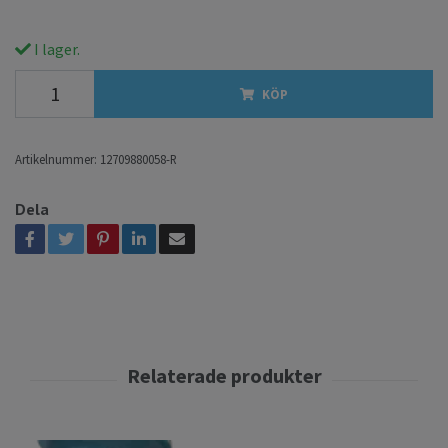
I lager.
KÖP
Artikelnummer:
12709880058-R
Dela