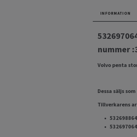
INFORMATION
532697064
nummer :
Volvo penta sto
Dessa säljs som
Tillverkarens a
53269886
53269706