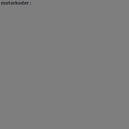
e motorkoder :
D