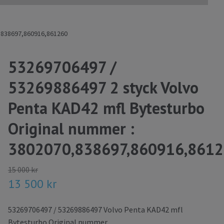
0,838697,860916,861260
53269706497 /
53269886497 2 styck Volvo
Penta KAD42 mfl Bytesturbo
Original nummer :
3802070,838697,860916,861
15 000 kr
13 500 kr
53269706497 / 53269886497 Volvo Penta KAD42 mfl
Bytesturbo Original nummer