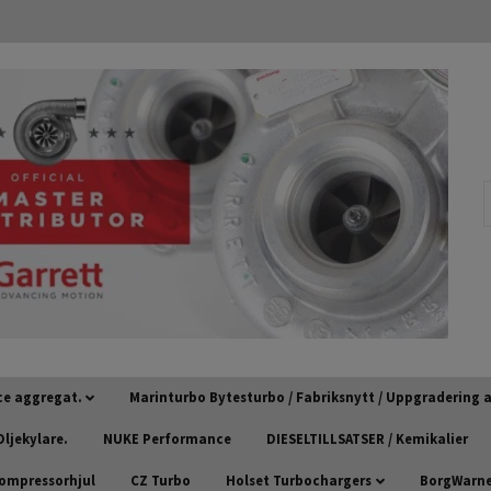
ce aggregat.
Marinturbo Bytesturbo / Fabriksnytt / Uppgradering
ljekylare.
NUKE Performance
DIESELTILLSATSER / Kemikalier
kompressorhjul
CZ Turbo
Holset Turbochargers
BorgWarner