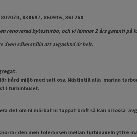
802070, 838697, 860916, 861260
 en renoverad bytesturbo, och vi lämnar 2 års garanti på f
yte även säkerställa att avgasknä är helt.
gregat:
ör hård miljö med salt osv. Nästintill alla marina turb
t i turbinhuset.
era det om ni märkat ni tappat kraft så kan ni lossa av
 snurrar den men toleransen mellan turbinaxeln yttre må