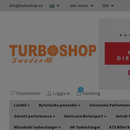
info@turboshop.se
Inkl. moms
SEK
0
Önskelistan
Logga in
Varukorg
Lastbil
Bytesturbo personbil
Universala Performan
Garrett performance
Hurricane Motorsport
Setrab O
Mitsubishi turbocharger
IHI Turbocharger
KTS Billet 