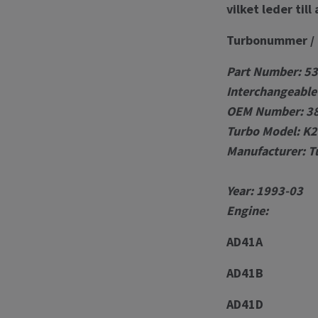
vilket leder til
Turbonummer / 
Part Number: 5
Interchangeabl
OEM Number: 38
Turbo Model: K
Manufacturer: 
Year: 1993-03
Engine:
AD41A
AD41B
AD41D