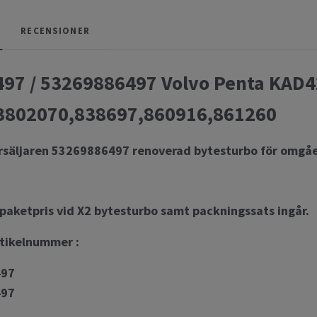
RECENSIONER
97 / 53269886497 Volvo Penta KAD42
3802070,838697,860916,861260
rsäljaren 53269886497 renoverad bytesturbo för omgåe
 paketpris vid X2 bytesturbo samt packningssats ingår.
rtikelnummer :
497
497