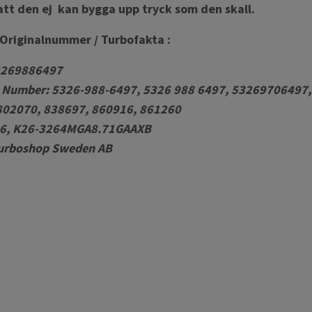
l att den ej kan bygga upp tryck som den skall.
Originalnummer / Turbofakta :
3269886497
e Number: 5326-988-6497, 5326 988 6497, 53269706497,
02070, 838697, 860916, 861260
26, K26-3264MGA8.71GAAXB
Turboshop Sweden AB