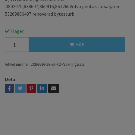
:3802070,838697,860916,861260Volvo penta storsäljaren
53269886497 renoverad bytesturb
I lager.
KÖP
Artikelnummer:
53269886497-BT-X2-Packningssats
Dela