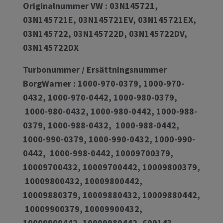
Originalnummer VW : 03N145721,
03N145721E, 03N145721EV, 03N145721EX,
03N145722, 03N145722D, 03N145722DV,
03N145722DX
Turbonummer / Ersättningsnummer
BorgWarner : 1000-970-0379, 1000-970-
0432, 1000-970-0442, 1000-980-0379,
1000-980-0432, 1000-980-0442, 1000-988-
0379, 1000-988-0432, 1000-988-0442,
1000-990-0379, 1000-990-0432, 1000-990-
0442, 1000-998-0442, 10009700379,
10009700432, 10009700442, 10009800379,
10009800432, 10009800442,
10009880379, 10009880432, 10009880442,
10009900379, 10009900432,
10009900442, 10009980442, 609143