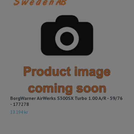
BorgWarner AirWerks S300SX Turbo 1.00 A/R - 59/76
B
- 177278
A
13 194 kr
4