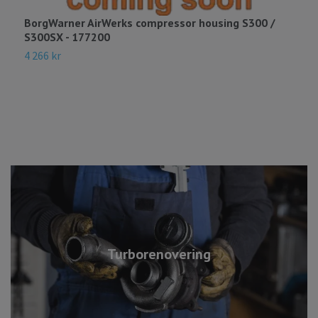
BorgWarner AirWerks compressor housing S300 /
B
S300SX - 177200
A
4 266 kr
3
Turborenovering