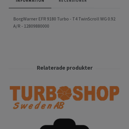
INFORMATION
RECENSIONER
BorgWarner EFR 9180 Turbo - T4 TwinScroll WG 0.92
A/R - 12809880000