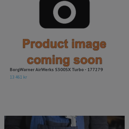
BorgWarner AirWerks S300SX Turbo - 177279
B
1
13 461 kr
3