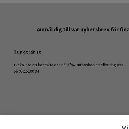
Anmäl dig till vår nyhetsbrev för fi
Kundtjänst
Tveka inte att kontakta oss på
info@turboshop.se
eller ring oss
på 0522-100 94
Vi