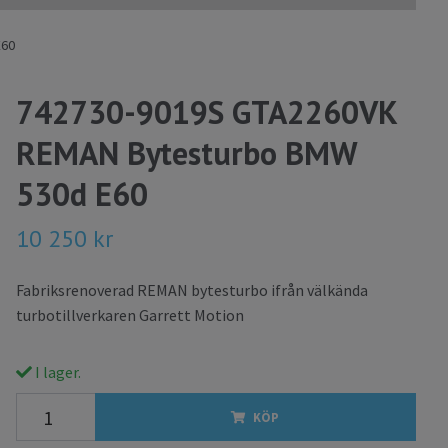
E60
742730-9019S GTA2260VK
REMAN Bytesturbo BMW
530d E60
10 250 kr
Fabriksrenoverad REMAN bytesturbo ifrån välkända
turbotillverkaren Garrett Motion
I lager.
KÖP