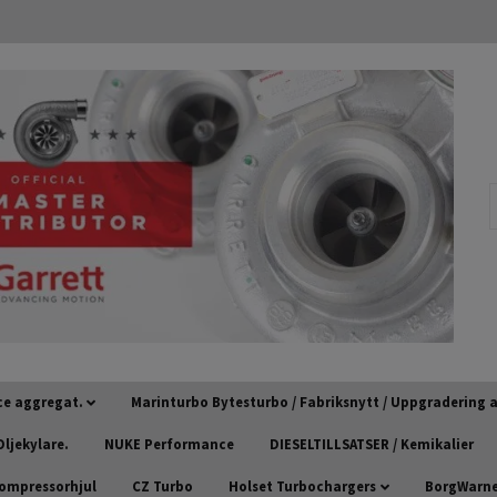
ce aggregat.
Marinturbo Bytesturbo / Fabriksnytt / Uppgradering
ljekylare.
NUKE Performance
DIESELTILLSATSER / Kemikalier
kompressorhjul
CZ Turbo
Holset Turbochargers
BorgWarner