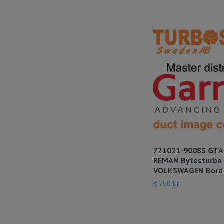
721021-9008S GT
REMAN Bytesturbo
VOLKSWAGEN Bora 
8 750 kr