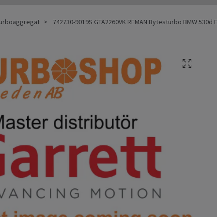
 Turboaggregat
742730-9019S GTA2260VK REMAN Bytesturbo BMW 530d 