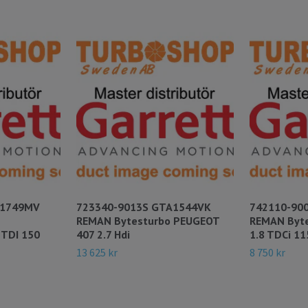
A1749MV
723340-9013S GTA1544VK
742110-90
REMAN Bytesturbo PEUGEOT
REMAN Byte
TDI 150
407 2.7 Hdi
1.8 TDCi 1
13 625 kr
8 750 kr