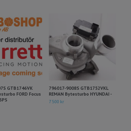
07S GTB1746VK
796017-9008S GTB1752VKL
838
sturbo FORD Focus
REMAN Bytesturbo HYUNDAI -
For
15PS
OEM
7 500 kr
GK2
6 99