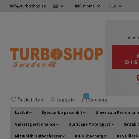
info@turboshop.se
Inkl. moms
SEK
0
Önskelistan
Logga in
Varukorg
Lastbil
Bytesturbo personbil
Universala Performan
Garrett performance
Hurricane Motorsport
Setrab O
Mitsubishi turbocharger
IHI Turbocharger
KTS Billet 