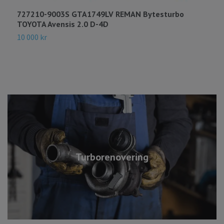
727210-9003S GTA1749LV REMAN Bytesturbo
7
TOYOTA Avensis 2.0 D-4D
N
10 000 kr
1
Turborenovering