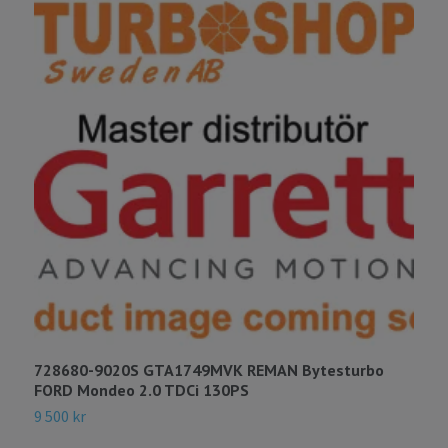
728680-9020S GTA1749MVK REMAN Bytesturbo
7
FORD Mondeo 2.0 TDCi 130PS
T
9 500 kr
9