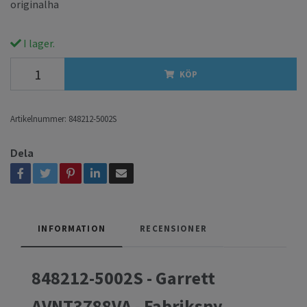
originalha
I lager.
KÖP
Artikelnummer:
848212-5002S
Dela
INFORMATION
RECENSIONER
848212-5002S - Garrett
AVNT3788VA - Fabriksny