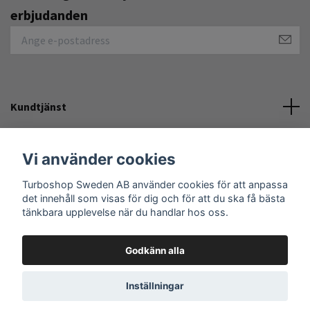
erbjudanden
Kundtjänst
Övrigt
Vi använder cookies
Turboshop Sweden AB använder cookies för att anpassa
Sociala medier
det innehåll som visas för dig och för att du ska få bästa
tänkbara upplevelse när du handlar hos oss.
Godkänn alla
© 2026 Turboshop Sweden AB
Inställningar