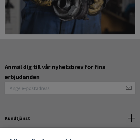
Anmäl dig till vår nyhetsbrev för fina
erbjudanden
Kundtjänst
Övrigt