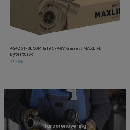
454231-8010M GTA1749V Garrett MAXLIFE
7
Bytesturbo
B
4 950 kr
5
Turborenovering